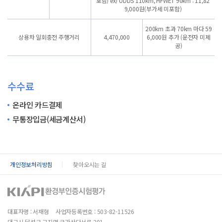
포함)
ex) UDDS 110km, HFWET 90km : 11,82
9,000원(부가세 미포함)
200km 초과 70km 마다 59
상용차 일회충전 주행거리
4,470,000
6,000원 추가
(운전자 미제
공)
수수료
온라인 카드결제
무통장입금(세금계산서)
개인정보처리방침
찾아오시는 길
대표자명 : 서재형
사업자등록번호 : 503-82-11526
대구시 달성군 구지면 국가산단서로 201